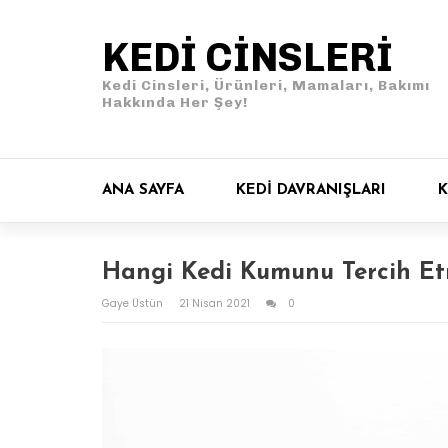
KEDI CINSLERI
Kedi Cinsleri, Ürünleri, Mamaları, Bakımı
Hakkında Her Şey!
ANA SAYFA
KEDI DAVRANIŞLARI
K
Hangi Kedi Kumunu Tercih Et
Gaye Üstün
21 Nisan 2021
0