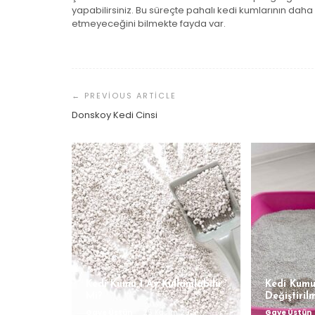
yapabilirsiniz. Bu süreçte pahalı kedi kumlarının daha 
etmeyeceğini bilmekte fayda var.
Yazı
Dolaşımı
Donskoy Kedi Cinsi
Kedi Kumu 1 Ay Kullanılabilir
Kedi Kumu
Mi?
Değiştiril
Gaye Üstün
25 Kasım 2021
Gaye Üstün