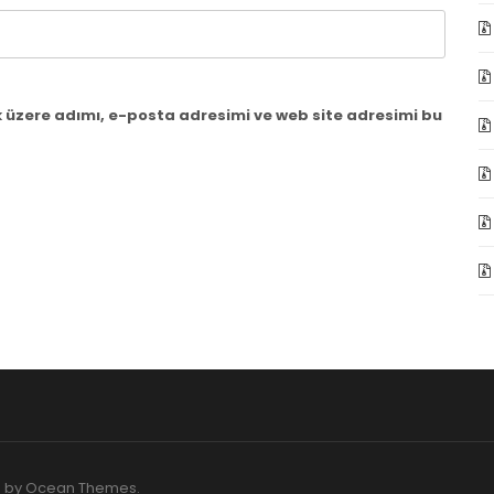
 üzere adımı, e-posta adresimi ve web site adresimi bu
O by
Ocean Themes
.