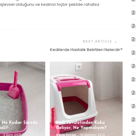
işlevsel olduğunu ve kedinizi hiçbir şekilde rahatsız
Kedilerde Hastalık Belirtileri Nelerdir?
 Ne Kadar Sürede
Kedi Tuvaletinden Koku
meli?
Geliyor, Ne Yapmalıyım?
4 Ekim 2021
Gaye Üstün
16 Haziran 2021