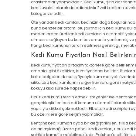
araştırmalar yapmaktadır. Kedi kumu, şirin dostlarınız
kedi tuvaleti olarak da adlandırılır Evcil kedilerin tuv
kategorize edilir.
Öte yandan kedi kumları, kedinizin doğa koşullarında 
buna benzer bir ortamı oluşturma için kedi kumu kullanı
madenlerden üretilen kedi kumlarının alternatifi yoktur. 
olmasını sağlayan bu kumlar zamanla yenilenmiş ve g
hangi kedi kumunun tercih edilmesi gerektiği, merak 
Kedi Kumu Fiyatları Nasıl Belirleni
Kedi kumu fiyatları birtakım faktörlere göre belirlenm
ambalaj gibi özellikler, kum fiyatlarını belirler. Bunl
kalite belgeleri de satış fiyatıyla kum maliyeti üzerin
silika türü kedi kumlarının diğer kumlara göre maliyet
kokuyu kısa sürede hapsedebilir.
Ucuz kedi kumu tercih etmek isteyenler ise bentonik m
gerçekleştirilen bu kedi kumuna alternatif olarak sil
yapısıyla dikkat çekmektedir. Elbette kedi sahipleri uyg
bu özelliklere göre seçim yapmalıdır.
Bentonit kedi kumları ayda bir değiştirilirken, silika 
da anlaşılacağı üzere pahalı kedi kumları, ucuz kedi 
şekilde kamufle edebilmektedir. Petshop’a gittiğiniz za