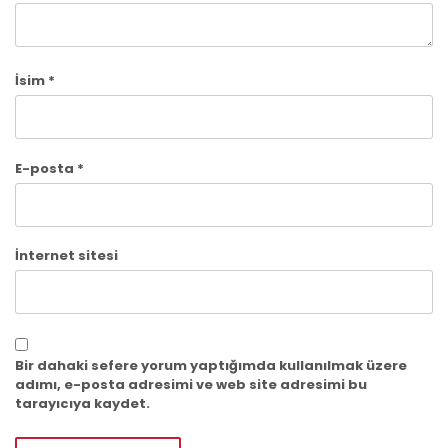
İsim
*
E-posta
*
İnternet sitesi
Bir dahaki sefere yorum yaptığımda kullanılmak üzere
adımı, e-posta adresimi ve web site adresimi bu
tarayıcıya kaydet.