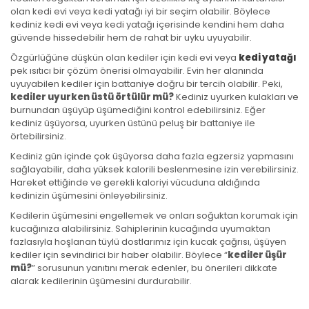
olan kedi evi veya kedi yatağı iyi bir seçim olabilir. Böylece
kediniz kedi evi veya kedi yatağı içerisinde kendini hem daha
güvende hissedebilir hem de rahat bir uyku uyuyabilir.
Özgürlüğüne düşkün olan kediler için kedi evi veya
kedi yatağı
pek ısıtıcı bir çözüm önerisi olmayabilir. Evin her alanında
uyuyabilen kediler için battaniye doğru bir tercih olabilir. Peki,
kediler uyurken üstü örtülür mü?
Kediniz uyurken kulakları ve
burnundan üşüyüp üşümediğini kontrol edebilirsiniz. Eğer
kediniz üşüyorsa, uyurken üstünü peluş bir battaniye ile
örtebilirsiniz.
Kediniz gün içinde çok üşüyorsa daha fazla egzersiz yapmasını
sağlayabilir, daha yüksek kalorili beslenmesine izin verebilirsiniz.
Hareket ettiğinde ve gerekli kaloriyi vücuduna aldığında
kedinizin üşümesini önleyebilirsiniz.
Kedilerin üşümesini engellemek ve onları soğuktan korumak için
kucağınıza alabilirsiniz. Sahiplerinin kucağında uyumaktan
fazlasıyla hoşlanan tüylü dostlarımız için kucak çağrısı, üşüyen
kediler için sevindirici bir haber olabilir. Böylece “
kediler üşür
mü?
” sorusunun yanıtını merak edenler, bu önerileri dikkate
alarak kedilerinin üşümesini durdurabilir.