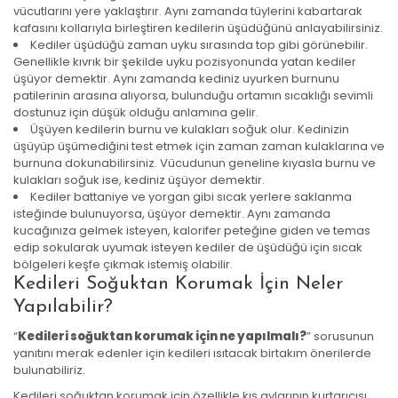
vücutlarını yere yaklaştırır. Aynı zamanda tüylerini kabartarak
kafasını kollarıyla birleştiren kedilerin üşüdüğünü anlayabilirsiniz.
Kediler üşüdüğü zaman uyku sırasında top gibi görünebilir.
Genellikle kıvrık bir şekilde uyku pozisyonunda yatan kediler
üşüyor demektir. Aynı zamanda kediniz uyurken burnunu
patilerinin arasına alıyorsa, bulunduğu ortamın sıcaklığı sevimli
dostunuz için düşük olduğu anlamına gelir.
Üşüyen kedilerin burnu ve kulakları soğuk olur. Kedinizin
üşüyüp üşümediğini test etmek için zaman zaman kulaklarına ve
burnuna dokunabilirsiniz. Vücudunun geneline kıyasla burnu ve
kulakları soğuk ise, kediniz üşüyor demektir.
Kediler battaniye ve yorgan gibi sıcak yerlere saklanma
isteğinde bulunuyorsa, üşüyor demektir. Aynı zamanda
kucağınıza gelmek isteyen, kalorifer peteğine giden ve temas
edip sokularak uyumak isteyen kediler de üşüdüğü için sıcak
bölgeleri keşfe çıkmak istemiş olabilir.
Kedileri Soğuktan Korumak İçin Neler
Yapılabilir?
“
Kedileri soğuktan korumak için ne yapılmalı?
” sorusunun
yanıtını merak edenler için kedileri ısıtacak birtakım önerilerde
bulunabiliriz.
Kedileri soğuktan korumak için özellikle kış aylarının kurtarıcısı