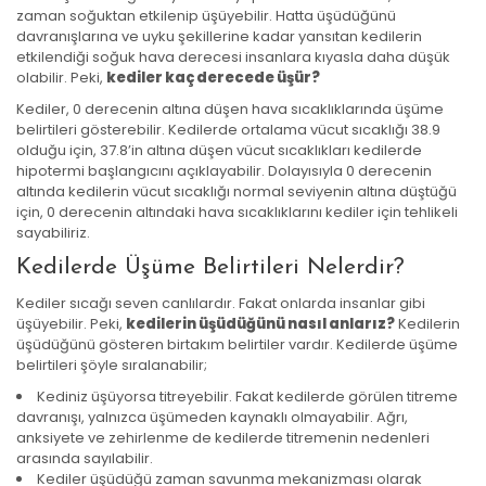
zaman soğuktan etkilenip üşüyebilir. Hatta üşüdüğünü
davranışlarına ve uyku şekillerine kadar yansıtan kedilerin
etkilendiği soğuk hava derecesi insanlara kıyasla daha düşük
olabilir. Peki,
kediler kaç derecede üşür?
Kediler, 0 derecenin altına düşen hava sıcaklıklarında üşüme
belirtileri gösterebilir. Kedilerde ortalama vücut sıcaklığı 38.9
olduğu için, 37.8’in altına düşen vücut sıcaklıkları kedilerde
hipotermi başlangıcını açıklayabilir. Dolayısıyla 0 derecenin
altında kedilerin vücut sıcaklığı normal seviyenin altına düştüğü
için, 0 derecenin altındaki hava sıcaklıklarını kediler için tehlikeli
sayabiliriz.
Kedilerde Üşüme Belirtileri Nelerdir?
Kediler sıcağı seven canlılardır. Fakat onlarda insanlar gibi
üşüyebilir. Peki,
kedilerin üşüdüğünü nasıl anlarız?
Kedilerin
üşüdüğünü gösteren birtakım belirtiler vardır. Kedilerde üşüme
belirtileri şöyle sıralanabilir;
Kediniz üşüyorsa titreyebilir. Fakat kedilerde görülen titreme
davranışı, yalnızca üşümeden kaynaklı olmayabilir. Ağrı,
anksiyete ve zehirlenme de kedilerde titremenin nedenleri
arasında sayılabilir.
Kediler üşüdüğü zaman savunma mekanizması olarak