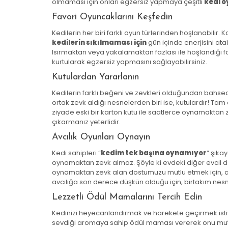
olmaması için onları egzersiz yapmaya çeşitli
kedi 
Favori Oyuncaklarını Keşfedin
Kedilerin her biri farklı oyun türlerinden hoşlanabilir. 
kedilerin sıkılmaması için
gün içinde enerjisini ata
Isırmaktan veya yakalamaktan fazlası ile hoşlandığı f
kurtularak egzersiz yapmasını sağlayabilirsiniz.
Kutulardan Yararlanın
Kedilerin farklı beğeni ve zevkleri olduğundan bahsedeb
ortak zevk aldığı nesnelerden biri ise, kutulardır! T
ziyade eski bir karton kutu ile saatlerce oynamaktan z
çıkarmanız yeterlidir.
Avcılık Oyunları Oynayın
Kedi sahipleri “
kedim tek başına oynamıyor
” şika
oynamaktan zevk almaz. Şöyle ki evdeki diğer evcil d
oynamaktan zevk alan dostumuzu mutlu etmek için, avcıl
avcılığa son derece düşkün olduğu için, birtakım nesne
Lezzetli Ödül Mamalarını Tercih Edin
Kedinizi heyecanlandırmak ve harekete geçirmek isti
sevdiği aromaya sahip ödül maması vererek onu mutlu