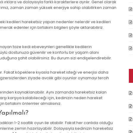
lı ırklara ve dolayısıyla farklı karakterlere ayrılır. Genel olarak
tlarımız, zaman zaman yüksek enerjiye sahip olabilirken zaman
Peki kedileri hareketsiz yapan nedenler nelerdir ve kedileri
erak edenler için birtakım bilgileri şöyle aktarabiliriz.
nmayan taze kedi ebeveynleri genellikle kedilerin
üylü dostunuza güvenilir ve konforlu bir yaşam alanı
uğuna şahit olabilirsiniz. Bu durum sizi endişelendirebilir.
dır. Fakat köpeklere kıyasla hareket isteği ve enerjisi daha
gzersizlerden ziyade avcılık gibi oyunlar oynamayı tercih
erinden kaynaklanabilir. Aynı zamanda hareketsiz kalan
arşı karşıya kalabileceği için, kedinizin neden hareket
n birtakım önlemler almalısınız.
Yapılmalı?
adıkları 1-2 saatlik oyun ile atabilir. Fakat her canlıda olduğu
mlerine zemin hazırlayabilir. Dolayısıyla kedinizin hareketsiz