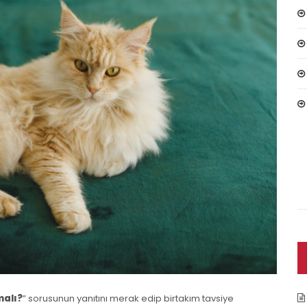
malı?
” sorusunun yanıtını merak edip birtakım tavsiye