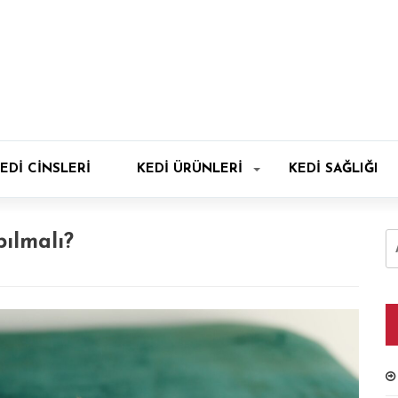
EDI CINSLERI
KEDI ÜRÜNLERI
KEDI SAĞLIĞI
A
pılmalı?