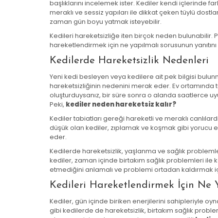
başlıklarını incelemek ister. Kediler kendi içlerinde fark
meraklı ve sessiz yapıları ile dikkat çeken tüylü dos
zaman gün boyu yatmak isteyebilir.
Kedileri hareketsizliğe iten birçok neden bulunabilir. 
hareketlendirmek için ne yapılmalı sorusunun yanıtını m
Kedilerde Hareketsizlik Nedenleri
Yeni kedi besleyen veya kedilere ait pek bilgisi bulu
hareketsizliğinin nedenini merak eder. Ev ortamında t
oluşturduysanız, bir süre sonra o alanda saatlerce uyud
Peki,
kediler neden hareketsiz kalır?
Kediler tabiatları gereği hareketli ve meraklı canlılar
düşük olan kediler, zıplamak ve koşmak gibi yorucu e
eder.
Kedilerde hareketsizlik, yaşlanma ve sağlık probleml
kediler, zaman içinde birtakım sağlık problemleri ile k
etmediğini anlamalı ve problemi ortadan kaldırmak içi
Kedileri Hareketlendirmek İçin Ne 
Kediler, gün içinde biriken enerjilerini sahipleriyle oyn
gibi kedilerde de hareketsizlik, birtakım sağlık proble