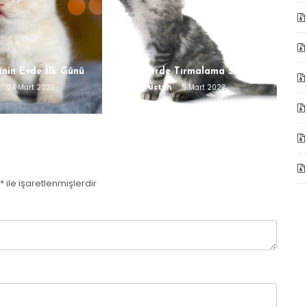
inin Evde İlk Günü
Kedilerde Tırmalama Sorunu
24 Mart 2023
Gaye Üstün
5 Mart 2023
*
ile işaretlenmişlerdir