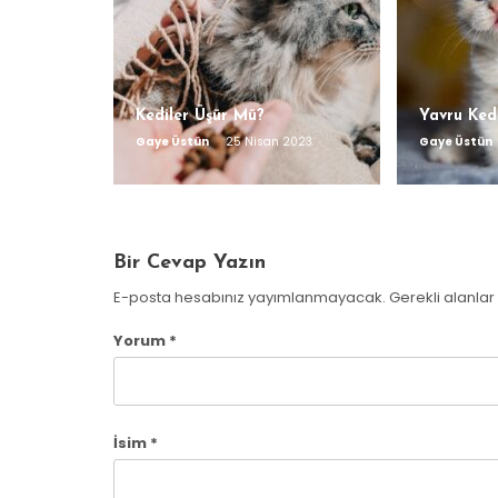
Kediler Üşür Mü?
Yavru Ked
Gaye Üstün
25 Nisan 2023
Gaye Üstün
Bir Cevap Yazın
E-posta hesabınız yayımlanmayacak.
Gerekli alanlar
Yorum
*
İsim
*