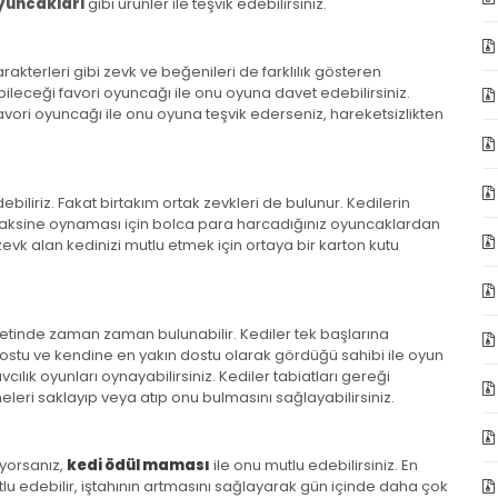
oyuncakları
gibi ürünler ile teşvik edebilirsiniz.
Karakterleri gibi zevk ve beğenileri de farklılık gösteren
bileceği favori oyuncağı ile onu oyuna davet edebilirsiniz.
avori oyuncağı ile onu oyuna teşvik ederseniz, hareketsizlikten
iliriz. Fakat birtakım ortak zevkleri de bulunur. Kedilerin
am aksine oynaması için bolca para harcadığınız oyuncaklardan
evk alan kedinizi mutlu etmek için ortaya bir karton kutu
yetinde zaman zaman bulunabilir. Kediler tek başlarına
ostu ve kendine en yakın dostu olarak gördüğü sahibi ile oyun
ık oyunları oynayabilirsiniz. Kediler tabiatları gereği
leri saklayıp veya atıp onu bulmasını sağlayabilirsiniz.
yorsanız,
kedi ödül maması
ile onu mutlu edebilirsiniz. En
 edebilir, iştahının artmasını sağlayarak gün içinde daha çok