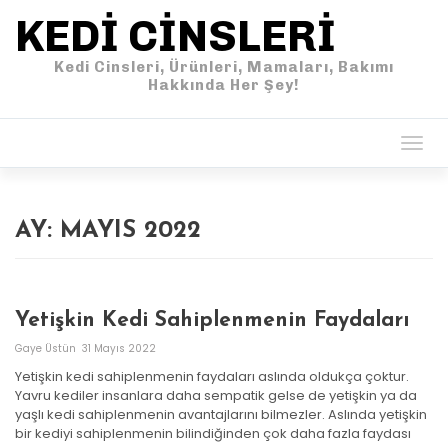
KEDI CINSLERI
Kedi Cinsleri, Ürünleri, Mamaları, Bakımı
Hakkında Her Şey!
Togg
navig
AY:
MAYIS 2022
Yetişkin Kedi Sahiplenmenin Faydaları
Gaye Üstün
31 Mayıs 2022
Yetişkin kedi sahiplenmenin faydaları aslında oldukça çoktur.
Yavru kediler insanlara daha sempatik gelse de yetişkin ya da
yaşlı kedi sahiplenmenin avantajlarını bilmezler. Aslında yetişkin
bir kediyi sahiplenmenin bilindiğinden çok daha fazla faydası