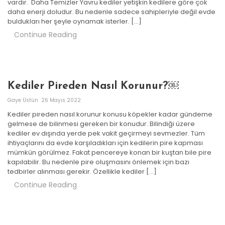
vardır. Daha Temizler Yavru kediler yetişkin kedilere göre çok
daha enerji doludur. Bu nedenle sadece sahipleriyle değil evde
buldukları her şeyle oynamak isterler. […]
Continue Reading
Kediler Pireden Nasıl Korunur?￼
Gaye Üstün
26 Mayıs 2022
Kediler pireden nasıl korunur konusu köpekler kadar gündeme
gelmese de bilinmesi gereken bir konudur. Bilindiği üzere
kediler ev dışında yerde pek vakit geçirmeyi sevmezler. Tüm
ihtiyaçlarını da evde karşıladıkları için kedilerin pire kapması
mümkün görülmez. Fakat pencereye konan bir kuştan bile pire
kapılabilir. Bu nedenle pire oluşmasını önlemek için bazı
tedbirler alınması gerekir. Özellikle kediler […]
Continue Reading