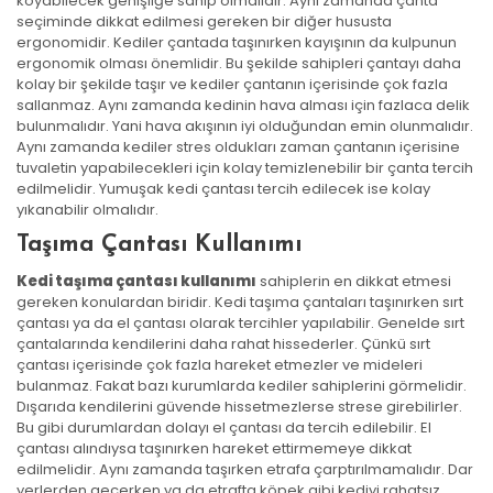
koyabilecek genişliğe sahip olmalıdır. Aynı zamanda çanta
seçiminde dikkat edilmesi gereken bir diğer hususta
ergonomidir. Kediler çantada taşınırken kayışının da kulpunun
ergonomik olması önemlidir. Bu şekilde sahipleri çantayı daha
kolay bir şekilde taşır ve kediler çantanın içerisinde çok fazla
sallanmaz. Aynı zamanda kedinin hava alması için fazlaca delik
bulunmalıdır. Yani hava akışının iyi olduğundan emin olunmalıdır.
Aynı zamanda kediler stres oldukları zaman çantanın içerisine
tuvaletin yapabilecekleri için kolay temizlenebilir bir çanta tercih
edilmelidir. Yumuşak kedi çantası tercih edilecek ise kolay
yıkanabilir olmalıdır.
Taşıma Çantası Kullanımı
Kedi taşıma çantası kullanımı
sahiplerin en dikkat etmesi
gereken konulardan biridir. Kedi taşıma çantaları taşınırken sırt
çantası ya da el çantası olarak tercihler yapılabilir. Genelde sırt
çantalarında kendilerini daha rahat hissederler. Çünkü sırt
çantası içerisinde çok fazla hareket etmezler ve mideleri
bulanmaz. Fakat bazı kurumlarda kediler sahiplerini görmelidir.
Dışarıda kendilerini güvende hissetmezlerse strese girebilirler.
Bu gibi durumlardan dolayı el çantası da tercih edilebilir. El
çantası alındıysa taşınırken hareket ettirmemeye dikkat
edilmelidir. Aynı zamanda taşırken etrafa çarptırılmamalıdır. Dar
yerlerden geçerken ya da etrafta köpek gibi kediyi rahatsız