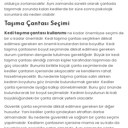
oldukça zorlanacaktır. Aynı zamanda sürekli olarak çantada
taşınmak zorunda kalan kedilerde bir süre sonra psikolojik
sorunlara da neden olabilir.
Taşıma Çantası Seçimi
Kedi taşıma çantası kullanımı
ne kadar önemliyse seçimi de
bir o kadar önemlidir. Kedi taşıma çantası seçilirken dikkat
edilmesi gereken en önemli konulardan birisi boyuttur. Kedi
taşıma çantasının boyut seçiminde dikkat edilmesi gereken
durum çantanın dengede tutulması gerektiğidir. Büyük bir kedi
taşıma çantası alındığı zaman kişiler tarafından taşınması da
güç olacaktır. Bununla birlikte küçük çanta seçimlerinde de
kediler çantanın içerisinde sıkışacaktır ve kendilerini rahat
hissetmeyecektir. Bu nedenle taşıma çantası satın alırken
kedinin boyutunu göz önünde bulundurmak gerekir. Kediler
çanta içerisinde ayağa kalkıp dönebilmelidir. Bunu göz önünde
bulundurarak bir boyut seçilmelidir. Kedinin boyutunun iki katı
büyüklüğündeki bir çanta almak yeterli olacaktır.
Güvenlik çanta seçiminde dikkat edilmesi gereken bir diğer
husustur. Yani kediler çanta içindeyken etraftan darbe
almamalıdır. Bu nedenle güvenlikli ve sağlam bir çanta seçimi
yapılmalıdır. Kedilerin çantasının içerisine mama ve su kabı da