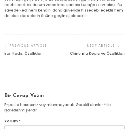
edebilecek bir durum varsa kedi çantası kucağa alınmalıdır. Bu
sayede kedi hem kendini daha güvende hissedebilecektir hem
de olası darbelerin önüne geçilmiş olacaktır.
Yazı
Dolaşımı
Yavru Kedilerde Vitamin Kullanımı￼
İran Kedisi Özellikleri
Chinchilla Kedisi ve Özellikleri
Kedilere Ne Kadar Yaş Mama Verilmeli?
Gaye Üstün
14 Kasım 2022
Kedime Yatak Alsam Yatar Mı?
Gaye Üstün
30 Haziran 2022
Gaye Üstün
4 Nisan 2022
Bir Cevap Yazın
E-posta hesabınız yayımlanmayacak.
Gerekli alanlar
*
ile
işaretlenmişlerdir
Yorum
*