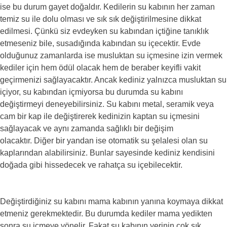
ise bu durum gayet doğaldır. Kedilerin su kabının her zaman
temiz su ile dolu olması ve sık sık değiştirilmesine dikkat
edilmesi. Çünkü siz evdeyken su kabından içtiğine tanıklık
etmeseniz bile, susadığında kabından su içecektir. Evde
olduğunuz zamanlarda ise musluktan su içmesine izin vermek
kediler için hem ödül olacak hem de beraber keyifli vakit
geçirmenizi sağlayacaktır. Ancak kediniz yalnızca musluktan su
içiyor, su kabından içmiyorsa bu durumda su kabını
değiştirmeyi deneyebilirsiniz. Su kabını metal, seramik veya
cam bir kap ile değiştirerek kedinizin kaptan su içmesini
sağlayacak ve aynı zamanda sağlıklı bir değişim
olacaktır. Diğer bir yandan ise otomatik su şelalesi olan su
kaplarından alabilirsiniz. Bunlar sayesinde kediniz kendisini
doğada gibi hissedecek ve rahatça su içebilecektir.
Değiştirdiğiniz su kabını mama kabının yanına koymaya dikkat
etmeniz gerekmektedir. Bu durumda kediler mama yedikten
sonra su içmeye yönelir. Fakat su kabının yerinin çok sık