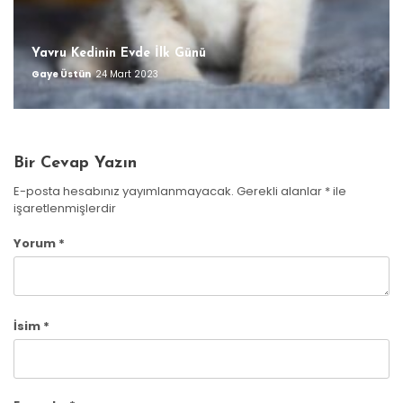
Yavru Kedinin Evde İlk Günü
Gaye Üstün
24 Mart 2023
Bir Cevap Yazın
E-posta hesabınız yayımlanmayacak.
Gerekli alanlar
*
ile
işaretlenmişlerdir
Yorum
*
İsim
*