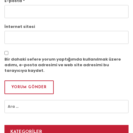
E-posta
*
İnternet sitesi
Bir dahaki sefere yorum yaptığımda kullanılmak üzere
adımı, e-posta adresimi ve web site adresimi bu
tarayıcıya kaydet.
Arama:
KATEGORILER