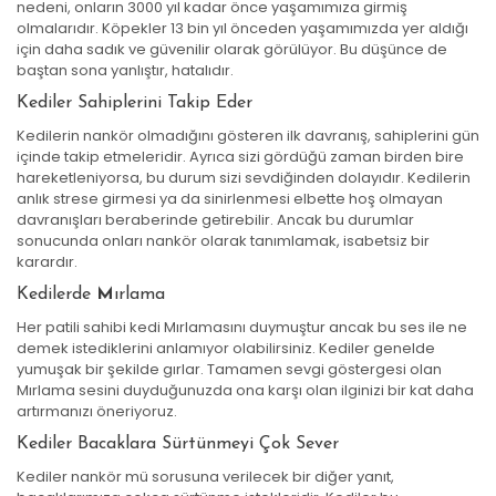
nedeni, onların 3000 yıl kadar önce yaşamımıza girmiş
olmalarıdır. Köpekler 13 bin yıl önceden yaşamımızda yer aldığı
için daha sadık ve güvenilir olarak görülüyor. Bu düşünce de
baştan sona yanlıştır, hatalıdır.
Kediler Sahiplerini Takip Eder
Kedilerin nankör olmadığını gösteren ilk davranış, sahiplerini gün
içinde takip etmeleridir. Ayrıca sizi gördüğü zaman birden bire
hareketleniyorsa, bu durum sizi sevdiğinden dolayıdır. Kedilerin
anlık strese girmesi ya da sinirlenmesi elbette hoş olmayan
davranışları beraberinde getirebilir. Ancak bu durumlar
sonucunda onları nankör olarak tanımlamak, isabetsiz bir
karardır.
Kedilerde
M
Irlama
Her patili sahibi kedi Mırlamasını duymuştur ancak bu ses ile ne
demek istediklerini anlamıyor olabilirsiniz. Kediler genelde
yumuşak bir şekilde gırlar. Tamamen sevgi göstergesi olan
Mırlama sesini duyduğunuzda ona karşı olan ilginizi bir kat daha
artırmanızı öneriyoruz.
Kediler Bacaklara Sürtünmeyi Çok Sever
Kediler nankör mü sorusuna verilecek bir diğer yanıt,