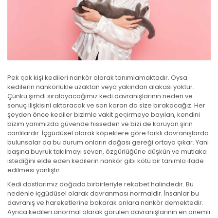
Pek çok kişi kedileri nankör olarak tanımlamaktadır. Oysa
kedilerin nankörlükle uzaktan veya yakından alakası yoktur.
Çünkü şimdi sıralayacağımız kedi davranışlarının neden ve
sonuç ilişkisini aktaracak ve son kararı da size bırakacağız. Her
şeyden önce kediler bizimle vakit geçirmeye bayılan, kendini
bizim yanımızda güvende hisseden ve bizi de koruyan şirin
canlılardır. İçgüdüsel olarak köpeklere göre farklı davranışlarda
bulunsalar da bu durum onların doğası gereği ortaya çıkar. Yani
başına buyruk takılmayı seven, özgürlüğüne düşkün ve mutlaka
istediğini elde eden kedilerin nankör gibi kötü bir tanımla ifade
edilmesi yanlıştır.
Kedi dostlarımız doğada birbirleriyle rekabet halindedir. Bu
nedenle içgüdüsel olarak davranması normaldir. İnsanlar bu
davranış ve hareketlerine bakarak onlara nankör demektedir.
Ayrıca kedileri anormal olarak görülen davranışlarının en önemli