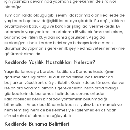
için yazımızın devamında yapmanız gerekenleri de sıralıyor
olacağız.
Tüm canlılarda olduğu gibi sevimli dostlarımız olan kedilerde de
yaş ilerledikçe bazı değişiklikler ortaya çıkabilir. Bu değişikliklere
oryantasyon bozukluğu ve kafa karışıklığı adı verilmektedir. Ev
ortamında yaşayan kediler ortalama 15 yıllık bir ömre sahipken,
bunama belirtileri 10. yıldan sonra görülebilir. Aşağıda
sıraladığımız belirtilerden birini veya birkaçını fark etmeniz
durumunda yapmanız gereken ilk şey, kedinizi veteriner hekime
götürmek olmalıdır.
Kedilerde Yaşlılık Hastalıkları Nelerdir?
Yaşın ilerlemesiyle beraber kedilerde Demans hastalığının
görülme olasılığı artar. Bu durumda bilişsel bozukluklar da
başlarken vücut kontrolü yitirilebilir. Kedinizde bu tür sorunlar var
ise onlara yardımcı olmanız gerekecektir. İnsanlarda olduğu
gibi kedilerin de bunaması halinde bu sorunu ortadan
kaldırabilecek kesin bir tedavi yönteminin bulunmadığı
bilinmelidir. Ancak bu dönemde kedinizi yalnız bırakmamak ve
hem temizliği hem de beslenmesiyle ilgilenmek en azından
süreci rahat atlatmasını sağlayabilir.
Kedilerde Bunama Belirtileri