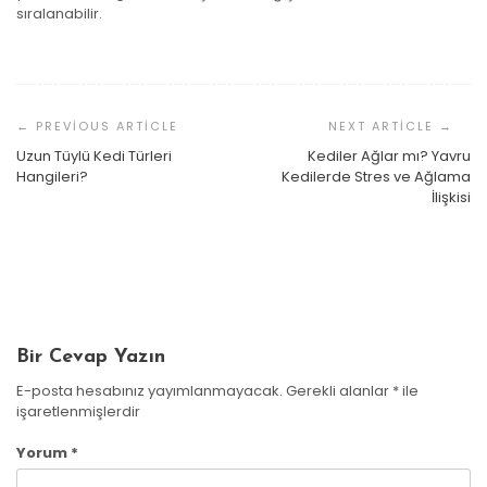
sıralanabilir.
Yazı
Dolaşımı
Uzun Tüylü Kedi Türleri
Kediler Ağlar mı? Yavru
Hangileri?
Kedilerde Stres ve Ağlama
Kediler Üşür Mü?
İlişkisi
Kedilerde Böbrek Taşı
Gaye Üstün
25 Nisan 2023
Kedilerin Zehirlendiği Nasıl Anlaşılır?
Gaye Üstün
14 Nisan 2023
Gaye Üstün
1 Nisan 2023
Bir Cevap Yazın
E-posta hesabınız yayımlanmayacak.
Gerekli alanlar
*
ile
işaretlenmişlerdir
Yorum
*