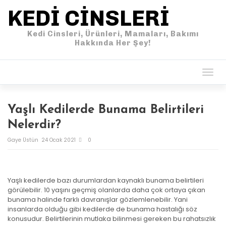
KEDI CINSLERI
Kedi Cinsleri, Ürünleri, Mamaları, Bakımı
Hakkında Her Şey!
Togg
navig
Yaşlı Kedilerde Bunama Belirtileri
Nelerdir?
Gaye Üstün
24 Ocak 2021
0
Yaşlı kedilerde bazı durumlardan kaynaklı bunama belirtileri
görülebilir. 10 yaşını geçmiş olanlarda daha çok ortaya çıkan
bunama halinde farklı davranışlar gözlemlenebilir. Yani
insanlarda olduğu gibi kedilerde de bunama hastalığı söz
konusudur. Belirtilerinin mutlaka bilinmesi gereken bu rahatsızlık