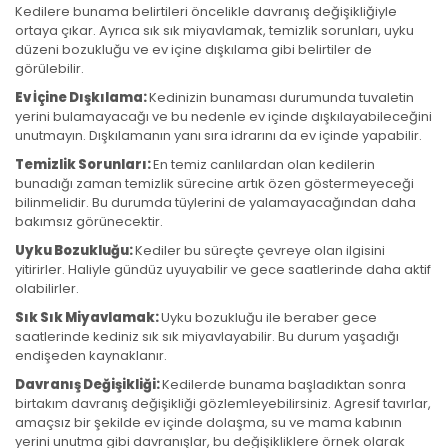
Kedilere bunama belirtileri öncelikle davranış değişikliğiyle
ortaya çıkar. Ayrıca sık sık miyavlamak, temizlik sorunları, uyku
düzeni bozukluğu ve ev içine dışkılama gibi belirtiler de
görülebilir.
Ev İçine Dışkılama:
Kedinizin bunaması durumunda tuvaletin
yerini bulamayacağı ve bu nedenle ev içinde dışkılayabileceğini
unutmayın. Dışkılamanın yanı sıra idrarını da ev içinde yapabilir.
Temizlik Sorunları:
En temiz canlılardan olan kedilerin
bunadığı zaman temizlik sürecine artık özen göstermeyeceği
bilinmelidir. Bu durumda tüylerini de yalamayacağından daha
bakımsız görünecektir.
Uyku Bozukluğu:
Kediler bu süreçte çevreye olan ilgisini
yitirirler. Haliyle gündüz uyuyabilir ve gece saatlerinde daha aktif
olabilirler.
Sık Sık Miyavlamak:
Uyku bozukluğu ile beraber gece
saatlerinde kediniz sık sık miyavlayabilir. Bu durum yaşadığı
endişeden kaynaklanır.
Davranış Değişikliği:
Kedilerde bunama başladıktan sonra
birtakım davranış değişikliği gözlemleyebilirsiniz. Agresif tavırlar,
amaçsız bir şekilde ev içinde dolaşma, su ve mama kabının
yerini unutma gibi davranışlar, bu değişikliklere örnek olarak