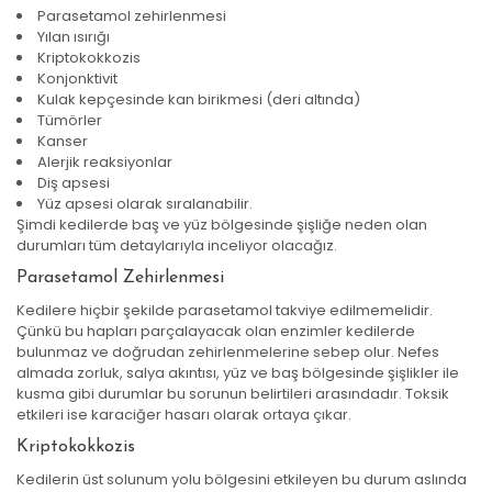
Parasetamol zehirlenmesi
Yılan ısırığı
Kriptokokkozis
Konjonktivit
Kulak kepçesinde kan birikmesi (deri altında)
Tümörler
Kanser
Alerjik reaksiyonlar
Diş apsesi
Yüz apsesi olarak sıralanabilir.
Şimdi kedilerde baş ve yüz bölgesinde şişliğe neden olan
durumları tüm detaylarıyla inceliyor olacağız.
Parasetamol Zehirlenmesi
Kedilere hiçbir şekilde parasetamol takviye edilmemelidir.
Çünkü bu hapları parçalayacak olan enzimler kedilerde
bulunmaz ve doğrudan zehirlenmelerine sebep olur. Nefes
almada zorluk, salya akıntısı, yüz ve baş bölgesinde şişlikler ile
kusma gibi durumlar bu sorunun belirtileri arasındadır. Toksik
etkileri ise karaciğer hasarı olarak ortaya çıkar.
Kriptokokkozis
Kedilerin üst solunum yolu bölgesini etkileyen bu durum aslında