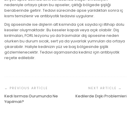
nedeniyle ortaya çıkan bu apseler, çıktığı bölgede şişliği
beraberinde getirir. Tedavi sürecinde apse yarıldıktan sonra iç
kısmı temizlenir ve antibiyotik tedavisi uygulanır.
Diş apsesinde ise dişlerin alt kısmında çok sayıda içi iltihap dolu
keseler oluşmaktadır. Bu keseler kapalı veya açık olabilir. Diş
kırılmaları, FORL lezyonu ya da travmalar diş apsesine neden
olurken bu durum sıcak, sert ya da yuvarlak yumruları da ortaya
çıkarabilir. Haliyle kedinizin yüz ve baş bölgesinde şişlik
gözlemlenecektir. Tedavi aşamasında kediniz için antibiyotik
reçete edilebilir.
Yazı
Dolaşımı
Kedi Isırması Durumunda Ne
Kedilerde Dışkı Problemleri
Kediler Üşür Mü?
Yapılmalı?
Kedilerde Böbrek Taşı
Gaye Üstün
25 Nisan 2023
Kedilerin Zehirlendiği Nasıl Anlaşılır?
Gaye Üstün
14 Nisan 2023
Gaye Üstün
1 Nisan 2023