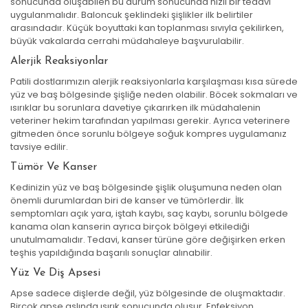
sonucunda oluşabilen bu durum sonucunda hızlı bir tedavi
uygulanmalıdır. Baloncuk şeklindeki şişlikler ilk belirtiler
arasındadır. Küçük boyuttaki kan toplanması sıvıyla çekilirken,
büyük vakalarda cerrahi müdahaleye başvurulabilir.
Alerjik Reaksiyonlar
Patili dostlarımızın alerjik reaksiyonlarla karşılaşması kısa sürede
yüz ve baş bölgesinde şişliğe neden olabilir. Böcek sokmaları ve
ısırıklar bu sorunlara davetiye çıkarırken ilk müdahalenin
veteriner hekim tarafından yapılması gerekir. Ayrıca veterinere
gitmeden önce sorunlu bölgeye soğuk kompres uygulamanız
tavsiye edilir.
Tümör Ve Kanser
Kedinizin yüz ve baş bölgesinde şişlik oluşumuna neden olan
önemli durumlardan biri de kanser ve tümörlerdir. İlk
semptomları açık yara, iştah kaybı, saç kaybı, sorunlu bölgede
kanama olan kanserin ayrıca birçok bölgeyi etkilediği
unutulmamalıdır. Tedavi, kanser türüne göre değişirken erken
teşhis yapıldığında başarılı sonuçlar alınabilir.
Yüz Ve Diş Apsesi
Apse sadece dişlerde değil, yüz bölgesinde de oluşmaktadır.
Birçok apse aslında ısırık sonucunda oluşur. Enfeksiyon