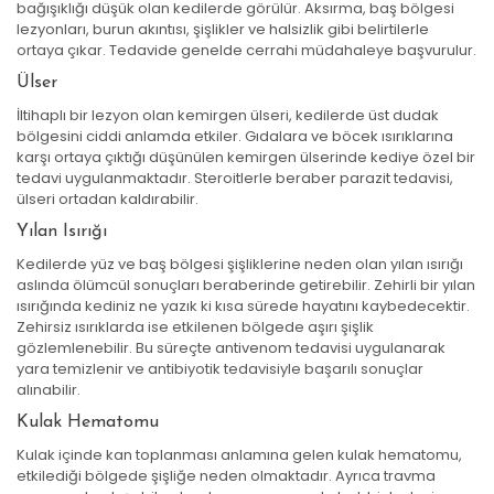
bağışıklığı düşük olan kedilerde görülür. Aksırma, baş bölgesi
lezyonları, burun akıntısı, şişlikler ve halsizlik gibi belirtilerle
ortaya çıkar. Tedavide genelde cerrahi müdahaleye başvurulur.
Ülser
İltihaplı bir lezyon olan kemirgen ülseri, kedilerde üst dudak
bölgesini ciddi anlamda etkiler. Gıdalara ve böcek ısırıklarına
karşı ortaya çıktığı düşünülen kemirgen ülserinde kediye özel bir
tedavi uygulanmaktadır. Steroitlerle beraber parazit tedavisi,
ülseri ortadan kaldırabilir.
Yılan Isırığı
Kedilerde yüz ve baş bölgesi şişliklerine neden olan yılan ısırığı
aslında ölümcül sonuçları beraberinde getirebilir. Zehirli bir yılan
ısırığında kediniz ne yazık ki kısa sürede hayatını kaybedecektir.
Zehirsiz ısırıklarda ise etkilenen bölgede aşırı şişlik
gözlemlenebilir. Bu süreçte antivenom tedavisi uygulanarak
yara temizlenir ve antibiyotik tedavisiyle başarılı sonuçlar
alınabilir.
Kulak Hematomu
Kulak içinde kan toplanması anlamına gelen kulak hematomu,
etkilediği bölgede şişliğe neden olmaktadır. Ayrıca travma