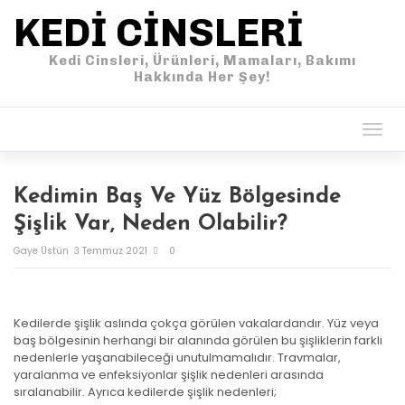
KEDI CINSLERI
Kedi Cinsleri, Ürünleri, Mamaları, Bakımı
Hakkında Her Şey!
Togg
navig
Kedimin Baş Ve Yüz Bölgesinde
Şişlik Var, Neden Olabilir?
Gaye Üstün
3 Temmuz 2021
0
Kedilerde şişlik aslında çokça görülen vakalardandır. Yüz veya
baş bölgesinin herhangi bir alanında görülen bu şişliklerin farklı
nedenlerle yaşanabileceği unutulmamalıdır. Travmalar,
yaralanma ve enfeksiyonlar şişlik nedenleri arasında
sıralanabilir. Ayrıca kedilerde şişlik nedenleri;