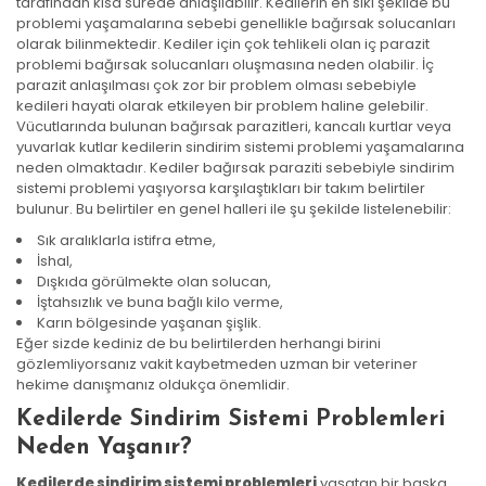
tarafından kısa sürede anlaşılabilir. Kedilerin en sıkı şekilde bu
problemi yaşamalarına sebebi genellikle bağırsak solucanları
olarak bilinmektedir. Kediler için çok tehlikeli olan iç parazit
problemi bağırsak solucanları oluşmasına neden olabilir. İç
parazit anlaşılması çok zor bir problem olması sebebiyle
kedileri hayati olarak etkileyen bir problem haline gelebilir.
Vücutlarında bulunan bağırsak parazitleri, kancalı kurtlar veya
yuvarlak kutlar kedilerin sindirim sistemi problemi yaşamalarına
neden olmaktadır. Kediler bağırsak paraziti sebebiyle sindirim
sistemi problemi yaşıyorsa karşılaştıkları bir takım belirtiler
bulunur. Bu belirtiler en genel halleri ile şu şekilde listelenebilir:
Sık aralıklarla istifra etme,
İshal,
Dışkıda görülmekte olan solucan,
İştahsızlık ve buna bağlı kilo verme,
Karın bölgesinde yaşanan şişlik.
Eğer sizde kediniz de bu belirtilerden herhangi birini
gözlemliyorsanız vakit kaybetmeden uzman bir veteriner
hekime danışmanız oldukça önemlidir.
Kedilerde Sindirim Sistemi Problemleri
Neden Yaşanır?
Kedilerde sindirim sistemi problemleri
yaşatan bir başka