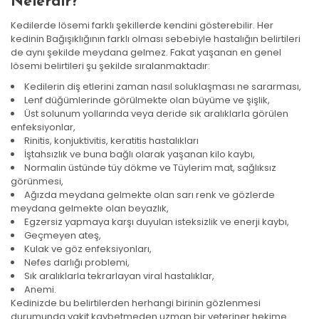
Nelerdir?
Kedilerde lösemi farklı şekillerde kendini gösterebilir. Her
kedinin Bağışıklığının farklı olması sebebiyle hastalığın belirtileri
de aynı şekilde meydana gelmez. Fakat yaşanan en genel
lösemi belirtileri şu şekilde sıralanmaktadır:
Kedilerin diş etlerini zaman nasıl soluklaşması ne sararması,
Lenf düğümlerinde görülmekte olan büyüme ve şişlik,
Üst solunum yollarında veya deride sık aralıklarla görülen
enfeksiyonlar,
Rinitis, konjuktivitis, keratitis hastalıkları
İştahsızlık ve buna bağlı olarak yaşanan kilo kaybı,
Normalin üstünde tüy dökme ve Tüylerim mat, sağlıksız
görünmesi,
Ağızda meydana gelmekte olan sarı renk ve gözlerde
meydana gelmekte olan beyazlık,
Egzersiz yapmaya karşı duyulan isteksizlik ve enerji kaybı,
Geçmeyen ateş,
Kulak ve göz enfeksiyonları,
Nefes darlığı problemi,
Sık aralıklarla tekrarlayan viral hastalıklar,
Anemi.
Kedinizde bu belirtilerden herhangi birinin gözlenmesi
durumunda vakit kaybetmeden uzman bir veteriner hekime