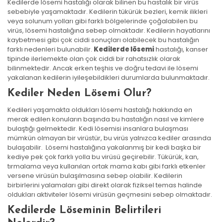
Kedilerde lösemi hastalığı olarak bilinen bu hastalık bir virüs
sebebiyle yaşamaktadır. Kedilerin tükürük bezleri, kemik ilikleri
veya solunum yolları gibi farklı bölgelerinde çoğalabilen bu
virüs, lösemi hastalığına sebep olmaktadır. Kedilerin hayatlarını
kaybetmesi gibi çok ciddi sonuçları olabilecek bu hastalığın
farklı nedenleri bulunabilir.
Kedilerde lösemi
hastalığı, kanser
tipinde ilerlemekte olan çok ciddi bir rahatsızlık olarak
bilinmektedir. Ancak erken teşhis ve doğru tedavi ile lösemi
yakalanan kedilerin iyileşebildikleri durumlarda bulunmaktadır.
Kediler Neden Lösemi Olur?
Kedileri yaşamakta oldukları lösemi hastalığı hakkında en
merak edilen konuların başında bu hastalığın nasıl ve kimlere
bulaştığı gelmektedir. Kedi lösemisi insanlara bulaşması
mümkün olmayan bir virüstür, bu virüs yalnızca kediler arasında
bulaşabilir. Lösemi hastalığına yakalanmış bir kedi başka bir
kediye pek çok farklı yolla bu virüsü geçirebilir. Tükürük, kan,
tırmalama veya kullanılan ortak mama kabı gibi farklı etkenler
versene virüsün bulaşılmasına sebep olabilir. Kedilerin
birbirlerini yalamaları gibi direkt olarak fiziksel temas halinde
oldukları aktiviteler lösemi virüsün geçmesini sebep olmaktadır.
Kedilerde Löseminin Belirtileri