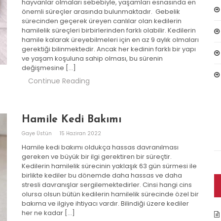
hayvanlar olmaları sebebiyle, yaşamları esnasında en
önemli süreçler arasında bulunmaktadır. Gebelik
sürecinden geçerek üreyen canlılar olan kedilerin
hamilelik süreçleri birbirlerinden farklı olabilir. Kedilerin
hamile kalarak üreyebilmeleri için en az 9 aylık olmaları
gerektiği bilinmektedir. Ancak her kedinin farklı bir yapı
ve yaşam koşuluna sahip olması, bu sürenin
değişmesine […]
Continue Reading
Hamile Kedi Bakımı
Gaye Üstün
15 Haziran 2022
Hamile kedi bakımı oldukça hassas davranılması
gereken ve büyük bir ilgi gerektiren bir süreçtir.
Kedilerin hamilelik sürecinin yaklaşık 63 gün sürmesi ile
birlikte kediler bu dönemde daha hassas ve daha
stresli davranışlar sergilemektedirler. Cinsi hangi cins
olursa olsun bütün kedilerin hamilelik sürecinde özel bir
bakıma ve ilgiye ihtiyacı vardır. Bilindiği üzere kediler
her ne kadar […]