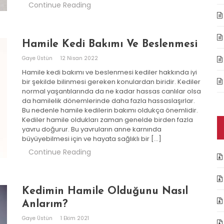
Continue Reading
Hamile Kedi Bakımı Ve Beslenmesi
Gaye Üstün
12 Nisan 2022
Hamile kedi bakımı ve beslenmesi kediler hakkında iyi
bir şekilde bilinmesi gereken konulardan biridir. Kediler
normal yaşantılarında da ne kadar hassas canlılar olsa
da hamilelik dönemlerinde daha fazla hassaslaşırlar.
Bu nedenle hamile kedilerin bakımı oldukça önemlidir.
Kediler hamile oldukları zaman genelde birden fazla
yavru doğurur. Bu yavruların anne karnında
büyüyebilmesi için ve hayata sağlıklı bir […]
Continue Reading
Kedimin Hamile Olduğunu Nasıl
Anlarım?
Gaye Üstün
1 Ekim 2021