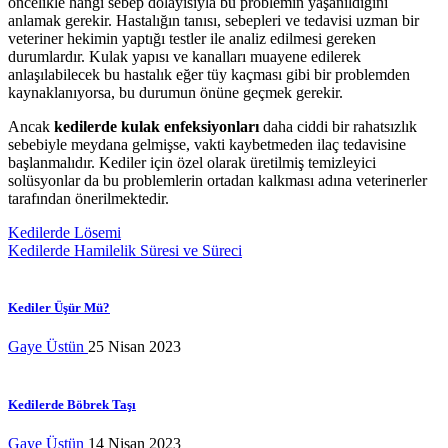
öncelikle hangi sebep dolayısıyla bu problemin yaşanıldığını
anlamak gerekir. Hastalığın tanısı, sebepleri ve tedavisi uzman bir
veteriner hekimin yaptığı testler ile analiz edilmesi gereken
durumlardır. Kulak yapısı ve kanalları muayene edilerek
anlaşılabilecek bu hastalık eğer tüy kaçması gibi bir problemden
kaynaklanıyorsa, bu durumun önüne geçmek gerekir.
Ancak
kedilerde kulak enfeksiyonları
daha ciddi bir rahatsızlık
sebebiyle meydana gelmişse, vakti kaybetmeden ilaç tedavisine
başlanmalıdır. Kediler için özel olarak üretilmiş temizleyici
solüsyonlar da bu problemlerin ortadan kalkması adına veterinerler
tarafından önerilmektedir.
Yazı
Kedilerde Lösemi
Kedilerde Hamilelik Süresi ve Süreci
dolaşımı
Kediler Üşür Mü?
Gaye Üstün
25 Nisan 2023
Kedilerde Böbrek Taşı
Gaye Üstün
14 Nisan 2023