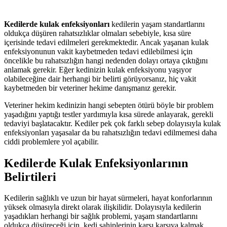
Kedilerde kulak enfeksiyonları
kedilerin yaşam standartlarını
oldukça düşüren rahatsızlıklar olmaları sebebiyle, kısa süre
içerisinde tedavi edilmeleri gerekmektedir. Ancak yaşanan kulak
enfeksiyonunun vakit kaybetmeden tedavi edilebilmesi için
öncelikle bu rahatsızlığın hangi nedenden dolayı ortaya çıktığını
anlamak gerekir. Eğer kedinizin kulak enfeksiyonu yaşıyor
olabileceğine dair herhangi bir belirti görüyorsanız, hiç vakit
kaybetmeden bir veteriner hekime danışmanız gerekir.
Veteriner hekim kedinizin hangi sebepten ötürü böyle bir problem
yaşadığını yaptığı testler yardımıyla kısa sürede anlayarak, gerekli
tedaviyi başlatacaktır. Kediler pek çok farklı sebep dolayısıyla kulak
enfeksiyonları yaşasalar da bu rahatsızlığın tedavi edilmemesi daha
ciddi problemlere yol açabilir.
Kedilerde Kulak Enfeksiyonlarının
Belirtileri
Kedilerin sağlıklı ve uzun bir hayat sürmeleri, hayat konforlarının
yüksek olmasıyla direkt olarak ilişkilidir. Dolayısıyla kedilerin
yaşadıkları herhangi bir sağlık problemi, yaşam standartlarını
oldukça düşüreceği için, kedi sahiplerinin karşı karşıya kalmak