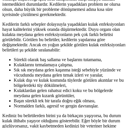
istemedikleri durumlardır. Kedilerin yaşadıkları problem ne olursa
olsun, daha büyük bir probleme dönüşmemesi adına kısa süre
içerisinde çözülmesi gerekmektedir.
Kedilerin farklı sebepler dolayısıyla yaşadıkları kulak enfeksiyonları
hayat kalitelerini yüksek oranda düşürmektedir. Duyu organı olan
kulakta meydana gelen enfeksiyonların pek çok farklı belirtisi
görülebilir. Görülen bu belirtiler, kedilerin yapılarına göre
değişmektedir. Ancak en yoğun şekilde görülen kulak enfeksiyonları
belirtileri şu şekilde sıralanabilir:
Sürekli olarak baş sallama ve başlarını tutamama,
Kulaklarını tırmalamaya çalışma,
Sık sık meydana gelen kaşınma isteği sebebiyle yüzünde ve
vücudunda meydana gelen tırnak izleri ve yaralar,
Kulak dışı ve kulak kısmında tüylerde görülen akıntılar ve bu
bölgelerdeki tüy dökülmeleri,
Kulaklardan gelen rahatsız edici koku ve bu bölgelerde
meydana gelen kızarık görüntüler,
Başın sürekli tek bir tarafa doğru eğik olması,
Normalden farklı, agresif ve gergin davranışlar.
Kediniz bu belirtilerden birini ya da birkaçını yaşıyorsa, bu durum
kulak iltihabı yaşıyor olduğunu gösterebilir. Eğer böyle bir durum
gözlüyorsanız, vakit kaybetmeden kedinizi bir veteriner hekime