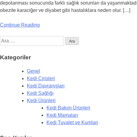
depolanması sonucunda farklı sağlık sorunları da yaşanmaktadır. 
obezite karaciğer ve diyabet gibi hastalıklara neden olur. […]
Continue Reading
Arama:
Kategoriler
Genel
Kedi Cinsleri
Kedi Davranışları
Kedi Sağlığı
Kedi Ürünleri
Kedi Bakım Ürünleri
Kedi Mamaları
Kedi Tuvalet ve Kumları