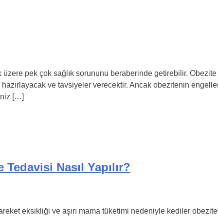
zere pek çok sağlık sorununu beraberinde getirebilir. Obezite ha
çete hazırlayacak ve tavsiyeler verecektir. Ancak obezitenin e
iniz […]
 Tedavisi Nasıl Yapılır?
 Hareket eksikliği ve aşırı mama tüketimi nedeniyle kediler obezi