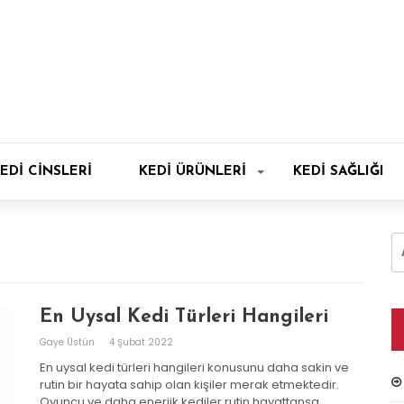
EDI CINSLERI
KEDI ÜRÜNLERI
KEDI SAĞLIĞI
A
En Uysal Kedi Türleri Hangileri
Gaye Üstün
4 Şubat 2022
En uysal kedi türleri hangileri konusunu daha sakin ve
rutin bir hayata sahip olan kişiler merak etmektedir.
Oyuncu ve daha enerjik kediler rutin hayattansa