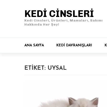
KEDI CINSLERI
Kedi Cinsleri, Ürünleri, Mamaları, Bakımı
Hakkında Her Şey!
ANA SAYFA
KEDI DAVRANIŞLARI
K
ETIKET:
UYSAL