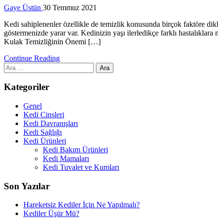
Gaye Üstün
30 Temmuz 2021
Kedi sahiplenenler özellikle de temizlik konusunda birçok faktöre dikk
göstermenizde yarar var. Kedinizin yaşı ilerledikçe farklı hastalıkla
Kulak Temizliğinin Önemi […]
Continue Reading
Arama:
Kategoriler
Genel
Kedi Cinsleri
Kedi Davranışları
Kedi Sağlığı
Kedi Ürünleri
Kedi Bakım Ürünleri
Kedi Mamaları
Kedi Tuvalet ve Kumları
Son Yazılar
Hareketsiz Kediler İçin Ne Yapılmalı?
Kediler Üşür Mü?