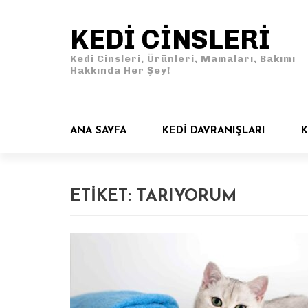
KEDI CINSLERI
Kedi Cinsleri, Ürünleri, Mamaları, Bakımı
Hakkında Her Şey!
ANA SAYFA
KEDI DAVRANIŞLARI
K
ETIKET:
TARIYORUM