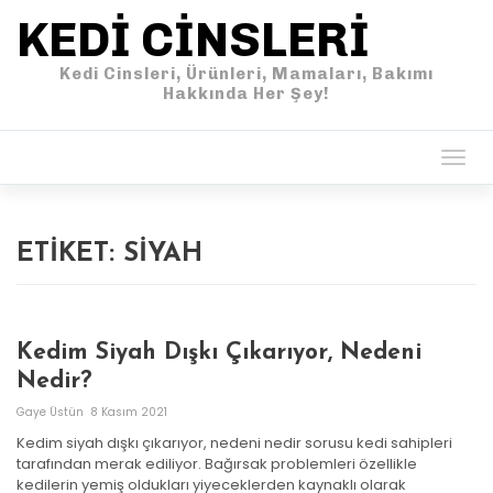
KEDI CINSLERI
Kedi Cinsleri, Ürünleri, Mamaları, Bakımı
Hakkında Her Şey!
Togg
navig
ETIKET:
SIYAH
Kedim Siyah Dışkı Çıkarıyor, Nedeni
Nedir?
Gaye Üstün
8 Kasım 2021
Kedim siyah dışkı çıkarıyor, nedeni nedir sorusu kedi sahipleri
tarafından merak ediliyor. Bağırsak problemleri özellikle
kedilerin yemiş oldukları yiyeceklerden kaynaklı olarak