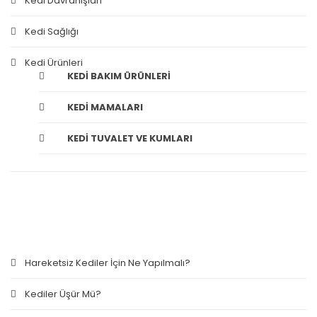
Kedi Davranışları
Kedi Sağlığı
Kedi Ürünleri
KEDI BAKIM ÜRÜNLERI
KEDI MAMALARI
KEDI TUVALET VE KUMLARI
SON YAZILAR
Hareketsiz Kediler İçin Ne Yapılmalı?
Kediler Üşür Mü?