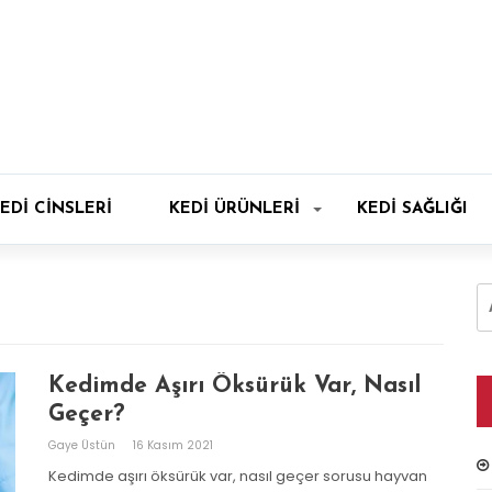
EDI CINSLERI
KEDI ÜRÜNLERI
KEDI SAĞLIĞI
A
Kedimde Aşırı Öksürük Var, Nasıl
Geçer?
Gaye Üstün
16 Kasım 2021
Kedimde aşırı öksürük var, nasıl geçer sorusu hayvan