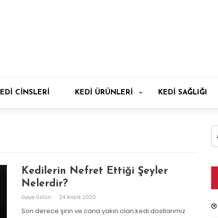
EDI CINSLERI
KEDI ÜRÜNLERI
KEDI SAĞLIĞI
A
Kedilerin Nefret Ettiği Şeyler
Nelerdir?
Gaye Üstün
24 Aralık 2020
Son derece şirin ve cana yakın olan kedi dostlarımız