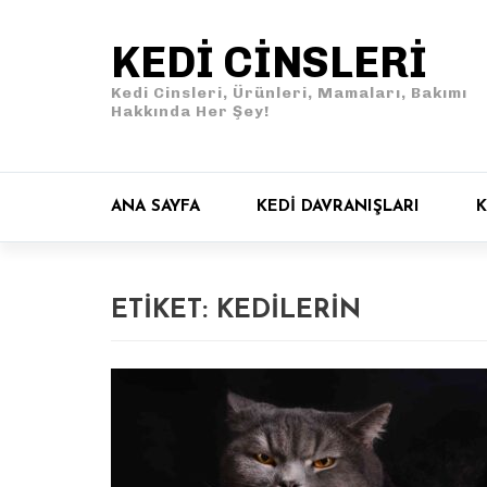
KEDI CINSLERI
Kedi Cinsleri, Ürünleri, Mamaları, Bakımı
Hakkında Her Şey!
ANA SAYFA
KEDI DAVRANIŞLARI
K
ETIKET:
KEDILERIN