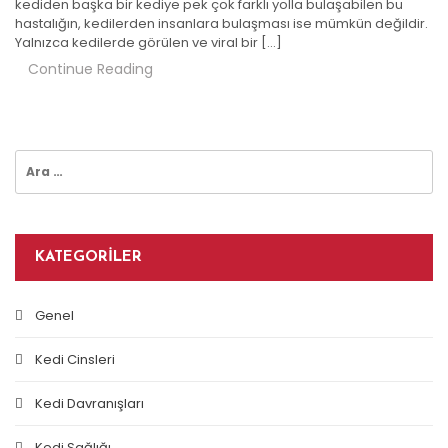
kediden başka bir kediye pek çok farklı yolla bulaşabilen bu
hastalığın, kedilerden insanlara bulaşması ise mümkün değildir.
Yalnızca kedilerde görülen ve viral bir […]
Continue Reading
Arama:
KATEGORILER
Genel
Kedi Cinsleri
Kedi Davranışları
Kedi Sağlığı