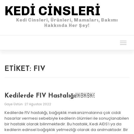
KEDI CINSLERI
Kedi Cinsleri, Ürünleri, Mamaları, Bakımı
Hakkında Her Şey!
Togg
navig
ETIKET:
FIV
Kedilerde FIV Hastalığı￼￼￼
Gaye Üstün
27 Ağustos 2022
Kedilerde FIV hastalığı, bağışıklık mekanizmalarına çok ciddi
hasarlar vermesi sebebiyle kedilerin ölümleri ile sonuçlanabilen
bir hastalık olarak bilinmektedir. Bu hastalık, Kedi AIDS’i ya da
kedilerin edinsel bağışıklık yetmezliği olarak da anılmaktadır. Bir